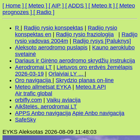
[ Home ]
[ Meteo ]
[ AIP ]
[ ADDS ]
[ Meteo lt ]
[ Meteo
prognozes ]
[ Radio ]
R
|
Radijo rysio konspektas
|
Radijo rysio
konspektas en
|
Radijo rysio fraziologija
|
Radijo
rysio vadovas 2004m
|
Radijo rysys [Paluknys]
Aleksoto aerodromo puslapis
|
Kauno aeroklubo
svetainė
Dariaus ir Girėno aerodromo skrydžių instrukcija
Aerodromai LT
|
Lietuvos oro erdvės žemėlapis
2026-03-19
|
Orlaiviai LY ...
|
Oro navigacija
|
Skrydzio planas on-line
Meteo allmetsat EYKA
|
Meteo.lt API
Air trafic global
orbifly.com
|
Vaikų aviacija
Aikštelės. aerodromai LT
APPS Anbo navigacija
Apie Anbo navigacija
SafeSky
EYKS Aleksotas 2026-08-09 11:48:03