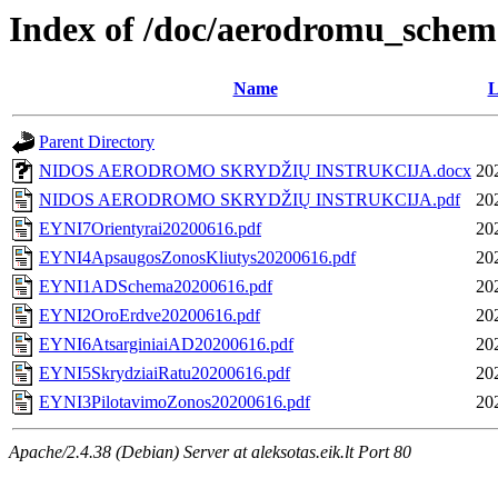
Index of /doc/aerodromu_sche
Name
L
Parent Directory
NIDOS AERODROMO SKRYDŽIŲ INSTRUKCIJA.docx
20
NIDOS AERODROMO SKRYDŽIŲ INSTRUKCIJA.pdf
20
EYNI7Orientyrai20200616.pdf
20
EYNI4ApsaugosZonosKliutys20200616.pdf
20
EYNI1ADSchema20200616.pdf
20
EYNI2OroErdve20200616.pdf
20
EYNI6AtsarginiaiAD20200616.pdf
20
EYNI5SkrydziaiRatu20200616.pdf
20
EYNI3PilotavimoZonos20200616.pdf
20
Apache/2.4.38 (Debian) Server at aleksotas.eik.lt Port 80