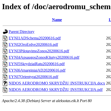
Index of /doc/aerodromu_sche
Name
L
Parent Directory
EYNI1ADSchema20200616.pdf
20
EYNI2OroErdve20200616.pdf
20
EYNI3PilotavimoZonos20200616.pdf
20
EYNI4ApsaugosZonosKliutys20200616.pdf
20
EYNI5SkrydziaiRatu20200616.pdf
20
EYNI6AtsarginiaiAD20200616.pdf
20
EYNI7Orientyrai20200616.pdf
20
NIDOS AERODROMO SKRYDŽIŲ INSTRUKCIJA.docx
20
NIDOS AERODROMO SKRYDŽIŲ INSTRUKCIJA.pdf
20
Apache/2.4.38 (Debian) Server at aleksotas.eik.lt Port 80